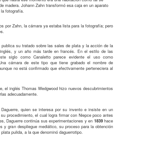
l de madera. Johann Zahn transformó esa caja en un aparato
la fotografía.
os por Zahn, la cámara ya estaba lista para la fotografía; pero
es.
ublica su tratado sobre las sales de plata y la acción de la
inglés, y un año más tarde en francés. En el estilo de las
 este siglo como Canaletto parece evidente el uso como
 Una cámara de este tipo que tiene grabado el nombre de
aunque no está confirmado que efectivamente perteneciera al
te, el inglés Thomas Wedgwood hizo nuevos descubrimientos
jarlas adecuadamente.
 Daguerre, quien se interesa por su invento e insiste en un
 su procedimiento, el cual logra firmar con Niepce poco antes
es, Daguerre continúa sus experimentaciones y en
1839
hace
s y gran despliegue mediático, su proceso para la obtención
 plata pulida, a la que denominó daguerrotipo.