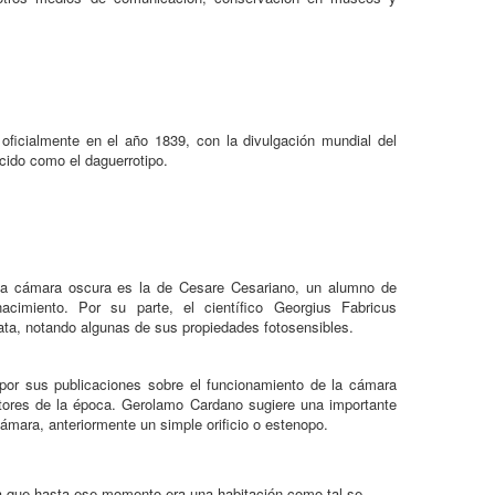
 oficialmente en el año 1839, con la divulgación mundial del
cido como el daguerrotipo.
 la cámara oscura es la de Cesare Cesariano, un alumno de
cimiento. Por su parte, el científico Georgius Fabricus
ata, notando algunas de sus propiedades fotosensibles.
, por sus publicaciones sobre el funcionamiento de la cámara
intores de la época. Gerolamo Cardano sugiere una importante
cámara, anteriormente un simple orificio o estenopo.
ra que hasta ese momento era una habitación como tal se