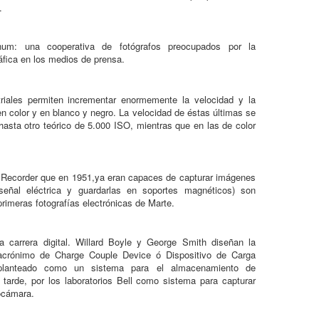
.
m: una cooperativa de fotógrafos preocupados por la
áfica en los medios de prensa.
riales permiten incrementar enormemente la velocidad y la
 en color y en blanco y negro. La velocidad de éstas últimas se
sta otro teórico de 5.000 ISO, mientras que en las de color
 Recorder que en 1951,ya eran capaces de capturar imágenes
 señal eléctrica y guardarlas en soportes magnéticos) son
primeras fotografías electrónicas de Marte.
la carrera digital. Willard Boyle y George Smith diseñan la
(acrónimo de Charge Couple Device ó Dispositivo de Carga
planteado como un sistema para el almacenamiento de
 tarde, por los laboratorios Bell como sistema para capturar
eocámara.