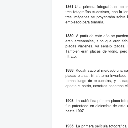
1861
Una primera fotografía en color
tres fotografías sucesivas, con la len
tres imágenes se proyectaba sobre la
empleado para tomarla.
1880
, A partir de este año se puede
eran artesanales, sino que eran fab
placas vírgenes, ya sensibilizadas,
También eran placas de vidrio, pero
nitrato.
1888
, Kodak sacó al mercado una cáma
placas planas. El sistema inventad
tomas luego de expuestas, y la car
aprieta el botón, nosotros hacemos el
1903
, La auténtica primera placa fo
fue patentada en diciembre de este 
hasta
1907
.
1935
, La primera película fotográfic