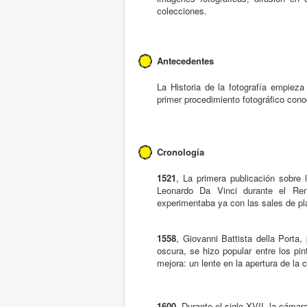
colecciones.
Antecedentes
La Historia de la fotografía empieza
primer procedimiento fotográfico cono
Cronología
1521
, La primera publicación sobre
Leonardo Da Vinci durante el Rena
experimentaba ya con las sales de pl
1558
, Giovanni Battista della Porta
oscura, se hizo popular entre los p
mejora: un lente en la apertura de la 
1600
, Durante el siglo XVII, la cáma