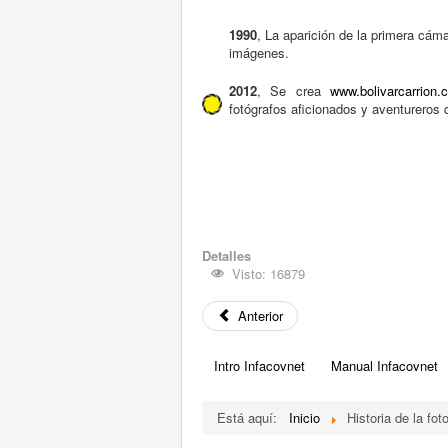
1990
, La aparición de la primera cáma
imágenes.
2012
, Se crea
www.bolivarcarrion.
fotógrafos aficionados y aventureros
Detalles
Visto: 16879
Anterior
Intro Infacovnet
Manual Infacovnet
Está aquí:
Inicio
Historia de la fot