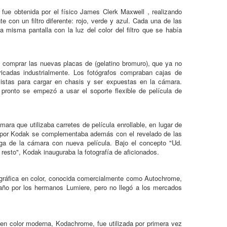
 fue obtenida por el físico James Clerk Maxwell , realizando
te con un filtro diferente: rojo, verde y azul. Cada una de las
 misma pantalla con la luz del color del filtro que se había
n comprar las nuevas placas de (gelatino bromuro), que ya no
ricadas industrialmente. Los fotógrafos compraban cajas de
 listas para cargar en chasis y ser expuestas en la cámara.
 pronto se empezó a usar el soporte flexible de película de
ra que utilizaba carretes de película enrollable, en lugar de
o por Kodak se complementaba además con el revelado de las
ga de la cámara con nueva película. Bajo el concepto "Ud.
 resto", Kodak inauguraba la fotografía de aficionados.
tográfica en color, conocida comercialmente como Autochrome,
año por los hermanos Lumiere, pero no llegó a los mercados
a en color moderna, Kodachrome, fue utilizada por primera vez