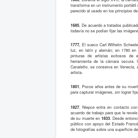
transforma en un instrumento portáti
parecido al usado en los principios de 
1685
, De acuerdo a tratados publicad
todavía no se podían fijar las imágen
1777,
El sueco Carl Wilhelm Scheele p
luz, en latín y alemán; en 1780 en 
pinturas de artistas exitosos de
herramienta de la cámara oscura.
Canaletto, se conserva en Venecia, 
artista.
1801
, Pocos años antes de su muer
para capturar imágenes, sin lograr fi
1827
, Niepce entra en contacto con
acuerdo de trabajo para que le revele
de su muerte en
1833
. Desde entonc
público con apoyo del Estado Francé
de fotografías sobre una superficie de